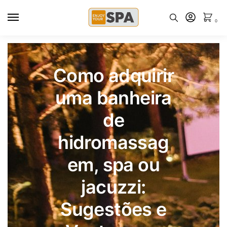
0
Como adquirir
uma banheira
de
hidromassag
em, spa ou
jacuzzi:
Sugestões e