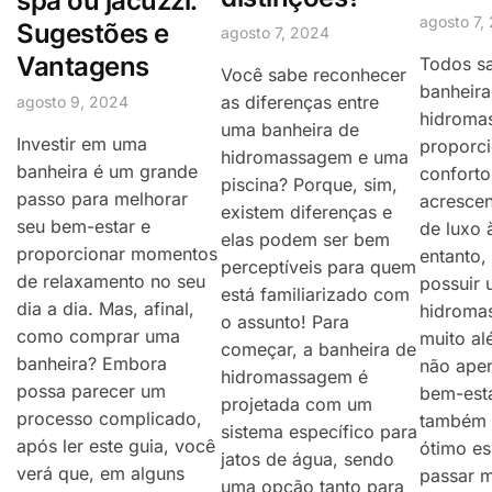
spa ou jacuzzi:
agosto 7,
Sugestões e
agosto 7, 2024
Vantagens
Todos s
Você sabe reconhecer
banheira
as diferenças entre
agosto 9, 2024
hidroma
uma banheira de
Investir em uma
proporc
hidromassagem e uma
banheira é um grande
conforto
piscina? Porque, sim,
passo para melhorar
acresce
existem diferenças e
seu bem-estar e
de luxo 
elas podem ser bem
proporcionar momentos
entanto,
perceptíveis para quem
de relaxamento no seu
possuir 
está familiarizado com
dia a dia. Mas, afinal,
hidroma
o assunto! Para
como comprar uma
muito al
começar, a banheira de
banheira? Embora
não ape
hidromassagem é
possa parecer um
bem-esta
projetada com um
processo complicado,
também 
sistema específico para
após ler este guia, você
ótimo e
jatos de água, sendo
verá que, em alguns
passar 
uma opção tanto para