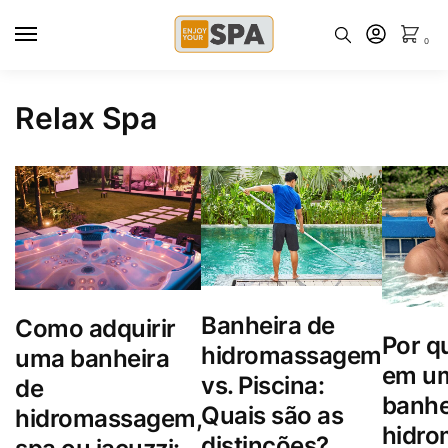
0
Relax Spa
Banheira de
Como adquirir
Por qu
hidromassagem
uma banheira
em u
vs. Piscina:
de
banhe
Quais são as
hidromassagem,
hidr
distinções?