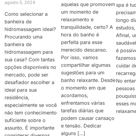
agosto 5, 2024
aquelas que promovem
spa é tu
um momento de
precisa
Como selecionar a
relaxamento e
longo di
banheira de
tranquilidade, certo? A
estudos
hidromassagem ideal?
hora do banho é
Afinal, u
Procurando uma
perfeita para esse
saudável
banheira de
merecido descanso.
é possív
hidromassagem para
Por isso, vamos
fazemos
sua casa? Com tantas
compartilhar algumas
cuidar 
opções disponíveis no
sugestões para um
recarreg
mercado, pode ser
banho relaxante. Desde
No entan
desafiador escolher a
o momento em que
pessoas
ideal para sua
acordamos,
pouquís
residência,
enfrentamos várias
esses m
especialmente se você
tarefas diárias que
relaxame
não tem conhecimento
podem causar cansaço
suficiente sobre o
e tensão. Dedicar
assunto. É importante
alguns […]
considerar diversos