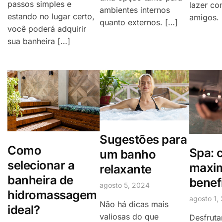
passos simples e
lazer co
ambientes internos
estando no lugar certo,
amigos. 
quanto externos. […]
você poderá adquirir
sua banheira […]
Sugestões para
Como
Spa: 
um banho
selecionar a
maxim
relaxante
banheira de
benef
agosto 5, 2024
hidromassagem
agosto 1,
Não há dicas mais
ideal?
valiosas do que
Desfruta