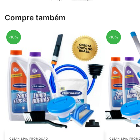
Compre também
-10%
-10%
Es
,
,
CLEAN SPA
PROMOÇÃO
CLEAN SPA
PROM