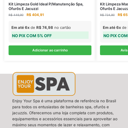
Kit Limpeza Gold Ideal P/Manutenção Spa,
Kit Limpeza Ma
Ofurôs E Jacuzzi
Ofurôs E Jacuzz
R$
404,91
R$
65
R$
449,90
R$
724,90
Em até 6x
de
R$
74,98
no cartão
Em até 6x
de
NO PIX COM 5% OFF
NO PIX COM
Adicionar ao carrinho
Avi
Enjoy Your Spa é uma plataforma de referência no Brasil
para todos os entusiastas de banheiras spa, ofurôs e
jacuzzis. Oferecemos uma loja completa com produtos,
equipamentos e acessórios essenciais para aproveitar ao
máximo seus momentos de lazer e relaxamento, com