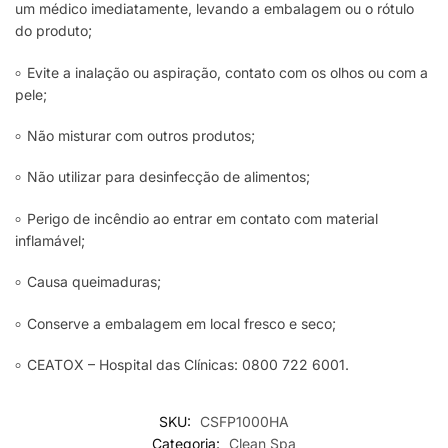
um médico imediatamente, levando a embalagem ou o rótulo
do produto;
৹ Evite a inalação ou aspiração, contato com os olhos ou com a
pele;
৹ Não misturar com outros produtos;
৹ Não utilizar para desinfecção de alimentos;
৹ Perigo de incêndio ao entrar em contato com material
inflamável;
৹ Causa queimaduras;
৹ Conserve a embalagem em local fresco e seco;
৹ CEATOX – Hospital das Clínicas: 0800 722 6001.
SKU:
CSFP1000HA
Categoria:
Clean Spa