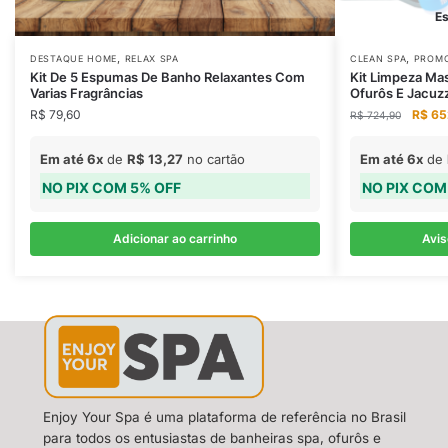
Es
,
,
DESTAQUE HOME
RELAX SPA
CLEAN SPA
PROM
Kit De 5 Espumas De Banho Relaxantes Com
Kit Limpeza Ma
Varias Fragrâncias
Ofurôs E Jacuzz
R$
79,60
R$
65
R$
724,90
Em até 6x
de
R$
13,27
no cartão
Em até 6x
de
NO PIX COM 5% OFF
NO PIX COM
Adicionar ao carrinho
Avi
Enjoy Your Spa é uma plataforma de referência no Brasil
para todos os entusiastas de banheiras spa, ofurôs e