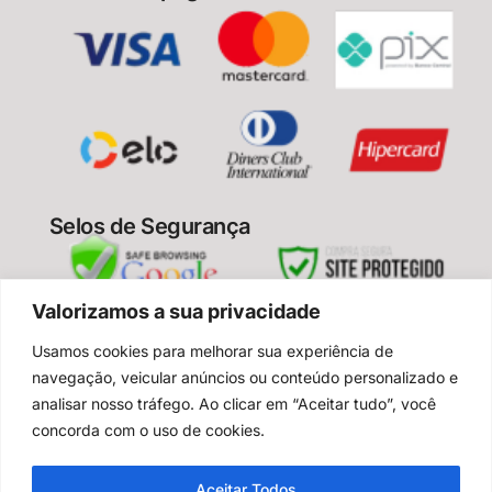
Selos de Segurança
Valorizamos a sua privacidade
Usamos cookies para melhorar sua experiência de
Enjoy Your Spa – todos os direitos reservados
navegação, veicular anúncios ou conteúdo personalizado e
2024
analisar nosso tráfego. Ao clicar em “Aceitar tudo”, você
CNPJ: 28.485.806/0001-36
concorda com o uso de cookies.
Aceitar Todos